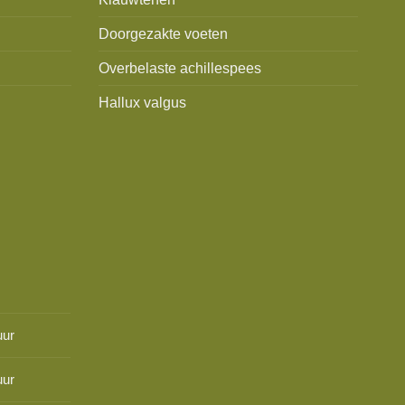
Doorgezakte voeten
Overbelaste achillespees
Hallux valgus
uur
uur