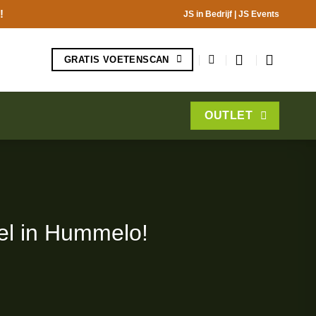
!
JS in Bedrijf
|
JS Events
GRATIS VOETENSCAN
OUTLET
el in Hummelo!