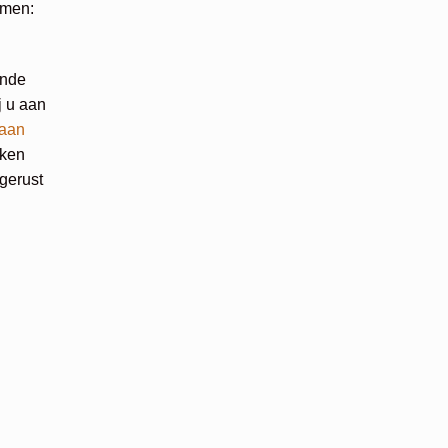
emen:
ende
j u aan
aan
aken
gerust