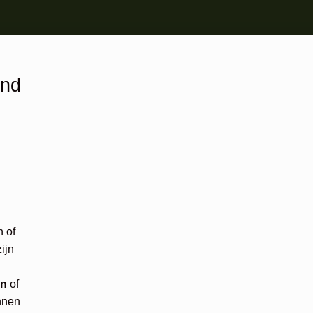
end
 of
ijn
en
of
nnen