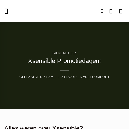
Ga
naar
inhoud
EVENEMENTEN
Xsensible Promotiedagen!
GEPLAATST OP
12 MEI 2024
DOOR
JS VOETCOMFORT
Alles weten over Xsensible?