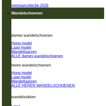
voorjaarcollectie 2026
Wandelschoenen
dames wandelschoenen
Hoog model
Laag model
Wandellaarzen
ALLE dames wandelschoenen
heren wandelschoenen
Hoog model
Laag model
Wandellaarzen
ALLE HEREN WANDELSCHOENEN
wandelsokken