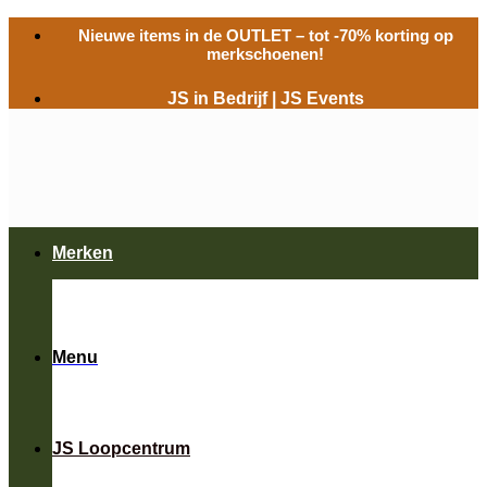
Ga
Nieuwe items in de
OUTLET
– tot -70% korting op
naar
merkschoenen!
inhoud
JS in Bedrijf
|
JS Events
Merken
Menu
JS Loopcentrum