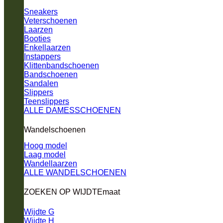
Sneakers
Veterschoenen
Laarzen
Booties
Enkellaarzen
Instappers
Klittenbandschoenen
Bandschoenen
Sandalen
Slippers
Teenslippers
ALLE DAMESSCHOENEN
Wandelschoenen
Hoog model
Laag model
Wandellaarzen
ALLE WANDELSCHOENEN
ZOEKEN OP WIJDTEmaat
Wijdte G
Wijdte H