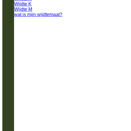
Wijdte K
Wijdte M
wat is mijn wijdtemaat?