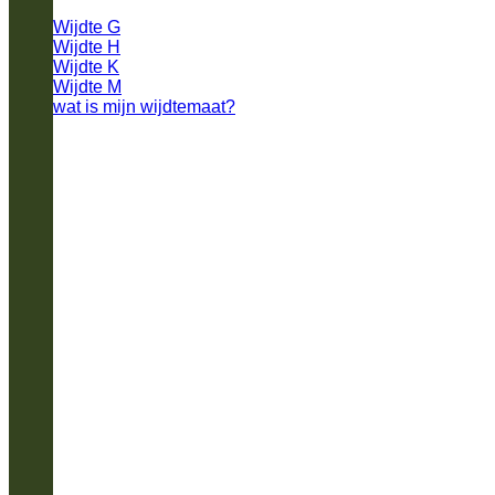
Wijdte G
Wijdte H
Wijdte K
Wijdte M
wat is mijn wijdtemaat?