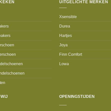
EKEKEN
UITGELICHTE MERKEN
Xsensible
akers
Durea
akers
Hartjes
erschoen
Joya
erschoen
Finn Comfort
delschoenen
Lowa
ndelschoenen
ten
 WIJ
OPENINGSTIJDEN