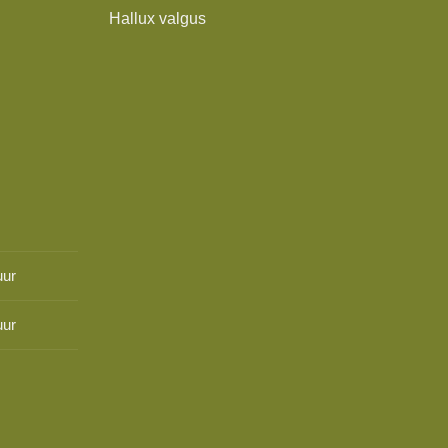
Hallux valgus
uur
uur