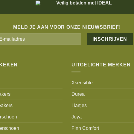
Veilig betalen met IDEAL
MELD JE AAN VOOR ONZE NIEUWSBRIEF!
Alternative:
EKEKEN
UITGELICHTE MERKEN
Xsensible
akers
Durea
akers
Hartjes
erschoen
Joya
erschoen
Finn Comfort