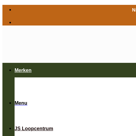
Ga
N
naar
inhoud
Merken
Menu
JS Loopcentrum