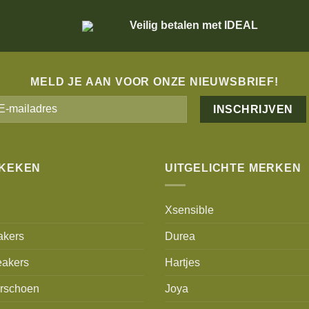
Veilig betalen met IDEAL
MELD JE AAN VOOR ONZE NIEUWSBRIEF!
Alternative:
EKEKEN
UITGELICHTE MERKEN
Xsensible
akers
Durea
akers
Hartjes
erschoen
Joya