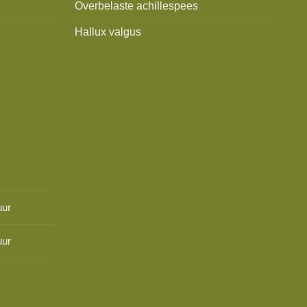
Overbelaste achillespees
Hallux valgus
uur
uur